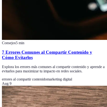
Consejos
5
min
7 Errores Comunes al Compartir Contenido y
Cómo Evitarlos
Explora los errores más comunes al compartir contenido y aprende a
evitarlos para maximizar tu impacto en redes sociales.
errores al compartir contenido
marketing digital
Aug 9