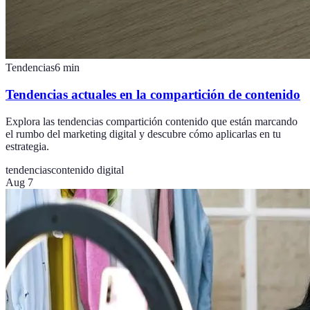
Tendencias
6
min
Tendencias actuales en la compartición de contenido
Explora las tendencias compartición contenido que están marcando
el rumbo del marketing digital y descubre cómo aplicarlas en tu
estrategia.
tendencias
contenido digital
Aug 7