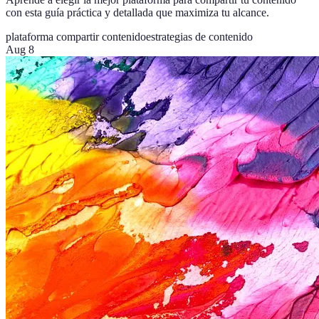
con esta guía práctica y detallada que maximiza tu alcance.
plataforma compartir contenido
estrategias de contenido
Aug 8