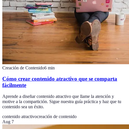
Creación de Contenido
6
min
Cómo crear contenido atractivo que se comparta
fácilmente
Aprende a diseñar contenido atractivo que llame la atención y
motive a la compartición. Sigue nuestra guía práctica y haz que tu
contenido sea un éxito.
contenido atractivo
creación de contenido
Aug 7