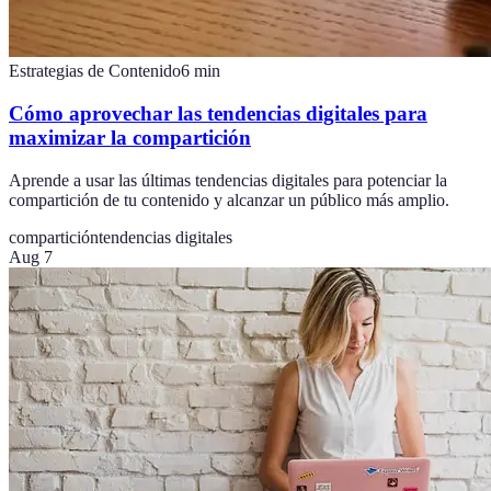
Estrategias de Contenido
6
min
Cómo aprovechar las tendencias digitales para
maximizar la compartición
Aprende a usar las últimas tendencias digitales para potenciar la
compartición de tu contenido y alcanzar un público más amplio.
compartición
tendencias digitales
Aug 7