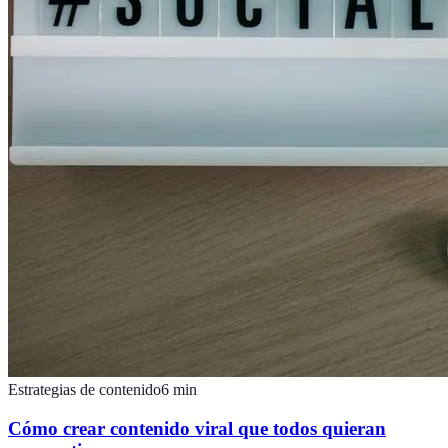
Estrategias de contenido
6
min
Cómo crear contenido viral que todos quieran