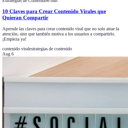
Estrategias de Contenido
6
min
10 Claves para Crear Contenido Virales que
Quieran Compartir
Aprende las claves para crear contenido viral que no solo atrae la
atención, sino que también motiva a los usuarios a compartirlo.
¡Empieza ya!
contenido viral
estrategias de contenido
Aug 6