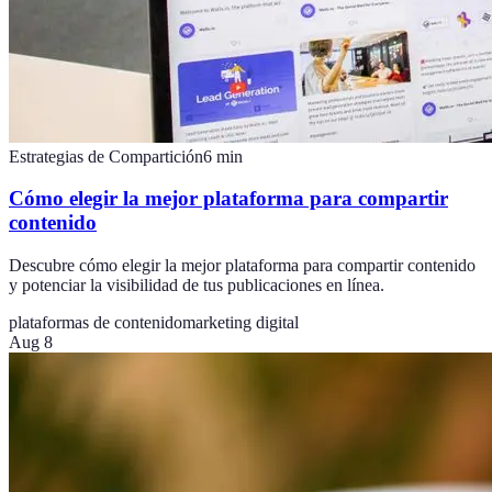
Estrategias de Compartición
6
min
Cómo elegir la mejor plataforma para compartir
contenido
Descubre cómo elegir la mejor plataforma para compartir contenido
y potenciar la visibilidad de tus publicaciones en línea.
plataformas de contenido
marketing digital
Aug 8