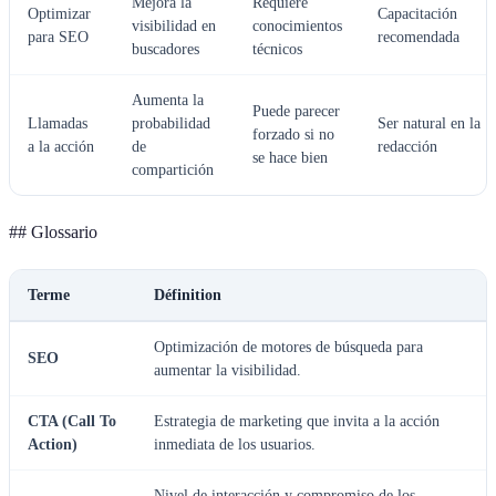
Mejora la
Requiere
Optimizar
Capacitación
visibilidad en
conocimientos
para SEO
recomendada
buscadores
técnicos
Aumenta la
Puede parecer
Llamadas
probabilidad
Ser natural en la
forzado si no
a la acción
de
redacción
se hace bien
compartición
## Glossario
Terme
Définition
Optimización de motores de búsqueda para
SEO
aumentar la visibilidad.
CTA (Call To
Estrategia de marketing que invita a la acción
Action)
inmediata de los usuarios.
Nivel de interacción y compromiso de los