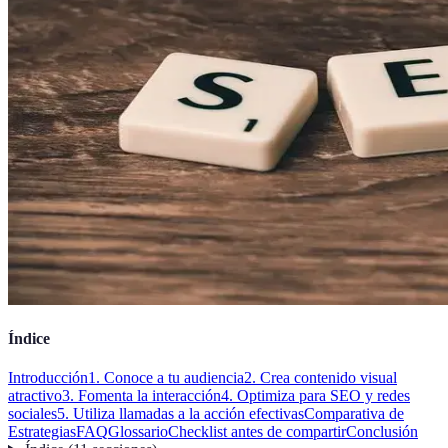
Índice
Introducción
1. Conoce a tu audiencia
2. Crea contenido visual
atractivo
3. Fomenta la interacción
4. Optimiza para SEO y redes
sociales
5. Utiliza llamadas a la acción efectivas
Comparativa de
Estrategias
FAQ
Glossario
Checklist antes de compartir
Conclusión