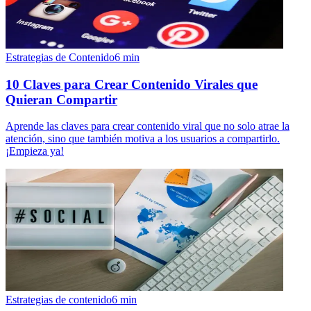
Estrategias de Contenido
6
min
10 Claves para Crear Contenido Virales que
Quieran Compartir
Aprende las claves para crear contenido viral que no solo atrae la
atención, sino que también motiva a los usuarios a compartirlo.
¡Empieza ya!
Estrategias de contenido
6
min