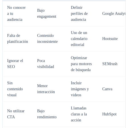
No conocer
Definir
Bajo
a tu
perfiles de
Google Analyti
engagement
audiencia
audiencia
Uso de un
Falta de
Contenido
calendario
Hootsuite
planificación
inconsistente
editorial
Optimizar
Ignorar el
Poca
para motores
SEMrush
SEO
visibilidad
de búsqueda
Sin
Incluir
Menor
contenido
imágenes y
Canva
interacción
visual
videos
Llamadas
No utilizar
Bajo
claras a la
HubSpot
CTA
rendimiento
acción