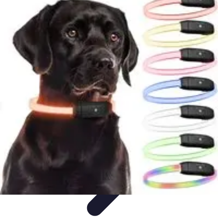
Publica y Comparte
Redes Sociales
Estrategias de Contenido
Creación de
Contenido
Estrategias de contenido
Contenido Digital
Publica y Comparte