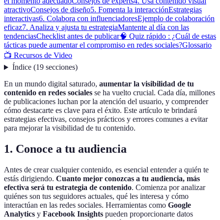
el momento adecuado
Consejos de experts
4. Usa contenido visual
atractivo
Consejos de diseño
5. Fomenta la interacción
Estrategias
interactivas
6. Colabora con influenciadores
Ejemplo de colaboración
eficaz
7. Analiza y ajusta tu estrategia
Mantente al día con las
tendencias
Checklist antes de publicar
🧠 Quiz rápido : ¿Cuál de estas
tácticas puede aumentar el compromiso en redes sociales?
Glossario
📺 Recursos de Video
Índice
(
19
secciones
)
En un mundo digital saturado,
aumentar la visibilidad de tu
contenido en redes sociales
se ha vuelto crucial. Cada día, millones
de publicaciones luchan por la atención del usuario, y comprender
cómo destacarte es clave para el éxito. Este artículo te brindará
estrategias efectivas, consejos prácticos y errores comunes a evitar
para mejorar la visibilidad de tu contenido.
1. Conoce a tu audiencia
Antes de crear cualquier contenido, es esencial entender a quién te
estás dirigiendo.
Cuanto mejor conozcas a tu audiencia, más
efectiva será tu estrategia de contenido
. Comienza por analizar
quiénes son tus seguidores actuales, qué les interesa y cómo
interactúan en las redes sociales. Herramientas como
Google
Analytics
y
Facebook Insights
pueden proporcionarte datos