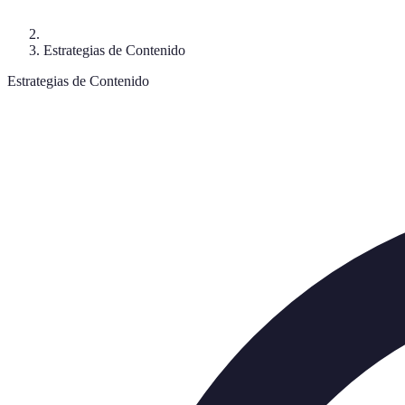
Estrategias de Contenido
Estrategias de Contenido