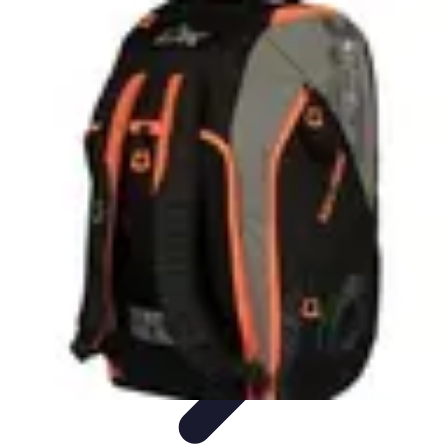
Publica y Comparte
Redes Sociales
Estrategias de Contenido
Creación de
Contenido
Estrategias de contenido
Contenido Digital
Publica y Comparte