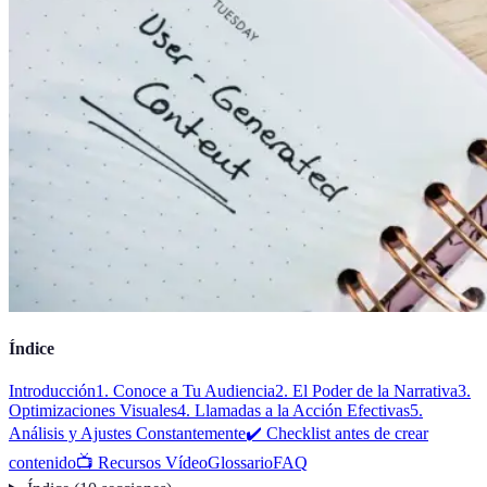
Índice
Introducción
1. Conoce a Tu Audiencia
2. El Poder de la Narrativa
3.
Optimizaciones Visuales
4. Llamadas a la Acción Efectivas
5.
Análisis y Ajustes Constantemente
✔️ Checklist antes de crear
contenido
📺 Recursos Vídeo
Glossario
FAQ