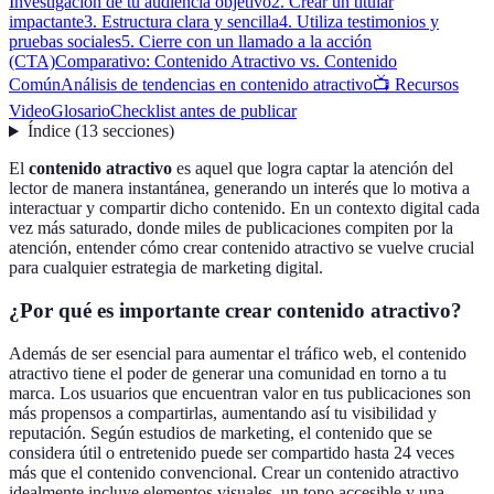
Investigación de tu audiencia objetivo
2. Crear un titular
impactante
3. Estructura clara y sencilla
4. Utiliza testimonios y
pruebas sociales
5. Cierre con un llamado a la acción
(CTA)
Comparativo: Contenido Atractivo vs. Contenido
Común
Análisis de tendencias en contenido atractivo
📺 Recursos
Video
Glosario
Checklist antes de publicar
Índice
(
13
secciones
)
El
contenido atractivo
es aquel que logra captar la atención del
lector de manera instantánea, generando un interés que lo motiva a
interactuar y compartir dicho contenido. En un contexto digital cada
vez más saturado, donde miles de publicaciones compiten por la
atención, entender cómo crear contenido atractivo se vuelve crucial
para cualquier estrategia de marketing digital.
¿Por qué es importante crear contenido atractivo?
Además de ser esencial para aumentar el tráfico web, el contenido
atractivo tiene el poder de generar una comunidad en torno a tu
marca. Los usuarios que encuentran valor en tus publicaciones son
más propensos a compartirlas, aumentando así tu visibilidad y
reputación. Según estudios de marketing, el contenido que se
considera útil o entretenido puede ser compartido hasta 24 veces
más que el contenido convencional. Crear un contenido atractivo
idealmente incluye elementos visuales, un tono accesible y una