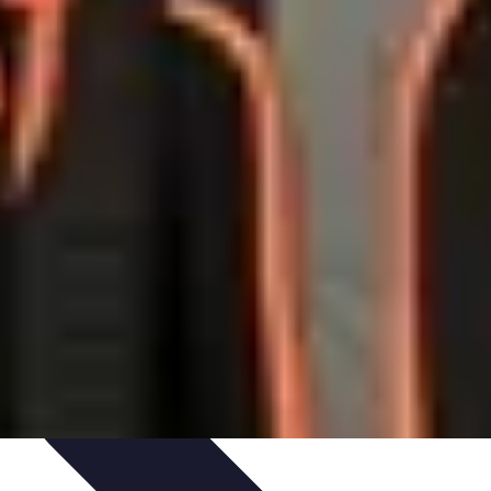
egias de contenido
Contenido Digital