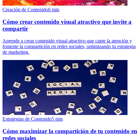
Creación de Contenido
6
min
Cómo crear contenido visual atractivo que invite a
compartir
Aprende a crear contenido visual atractivo que capte la atención y
fomente la compartición en redes sociales, optimizando tu estrategia
de marketing.
Estrategias de Contenido
5
min
Cómo maximizar la compartición de tu contenido en
redes sociales