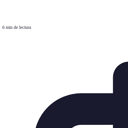
6 min de lectura