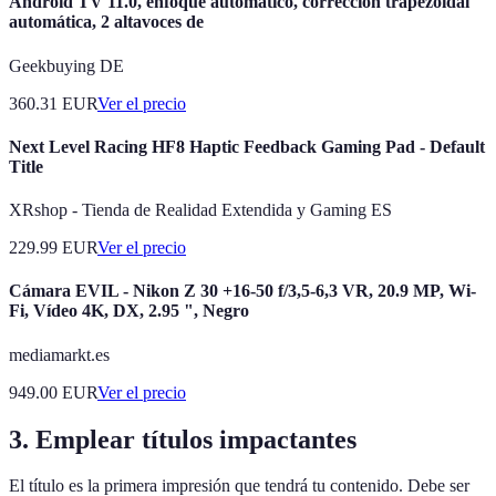
Android TV 11.0, enfoque automático, corrección trapezoidal
automática, 2 altavoces de
Geekbuying DE
360.31
EUR
Ver el precio
Next Level Racing HF8 Haptic Feedback Gaming Pad - Default
Title
XRshop - Tienda de Realidad Extendida y Gaming ES
229.99
EUR
Ver el precio
Cámara EVIL - Nikon Z 30 +16-50 f/3,5-6,3 VR, 20.9 MP, Wi-
Fi, Vídeo 4K, DX, 2.95 ", Negro
mediamarkt.es
949.00
EUR
Ver el precio
3. Emplear títulos impactantes
El título es la primera impresión que tendrá tu contenido. Debe ser