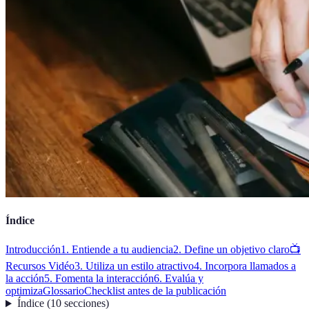
Índice
Introducción
1. Entiende a tu audiencia
2. Define un objetivo claro
📺
Recursos Vidéo
3. Utiliza un estilo atractivo
4. Incorpora llamados a
la acción
5. Fomenta la interacción
6. Evalúa y
optimiza
Glossario
Checklist antes de la publicación
Índice
(
10
secciones
)