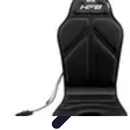
Publica y Comparte
Redes Sociales
Estrategias de Contenido
Creación de
Contenido
Estrategias de contenido
Contenido Digital
Publica y Comparte