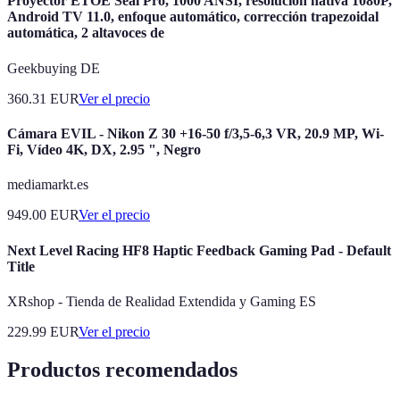
Proyector ETOE Seal Pro, 1000 ANSI, resolución nativa 1080P,
Android TV 11.0, enfoque automático, corrección trapezoidal
automática, 2 altavoces de
Geekbuying DE
360.31
EUR
Ver el precio
Cámara EVIL - Nikon Z 30 +16-50 f/3,5-6,3 VR, 20.9 MP, Wi-
Fi, Vídeo 4K, DX, 2.95 ", Negro
mediamarkt.es
949.00
EUR
Ver el precio
Next Level Racing HF8 Haptic Feedback Gaming Pad - Default
Title
XRshop - Tienda de Realidad Extendida y Gaming ES
229.99
EUR
Ver el precio
Productos recomendados