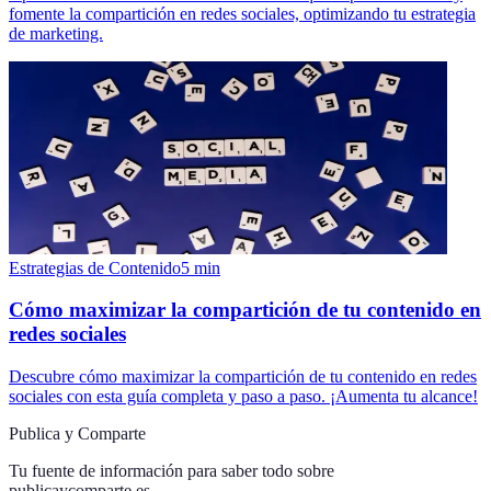
fomente la compartición en redes sociales, optimizando tu estrategia
de marketing.
Estrategias de Contenido
5
min
Cómo maximizar la compartición de tu contenido en
redes sociales
Descubre cómo maximizar la compartición de tu contenido en redes
sociales con esta guía completa y paso a paso. ¡Aumenta tu alcance!
Publica y Comparte
Tu fuente de información para saber todo sobre
publicaycomparte.es
.