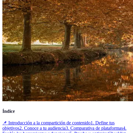
Índice
📌 Introducción a la compartición de contenido
1. Define tus
objetivos
2. Conoce a tu audiencia
3. Comparativa de plataformas
4.