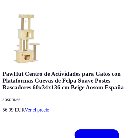
PawHut Centro de Actividades para Gatos con
Plataformas Cuevas de Felpa Suave Postes
Rascadores 60x34x136 cm Beige Aosom España
aosom.es
56.99
EUR
Ver el precio