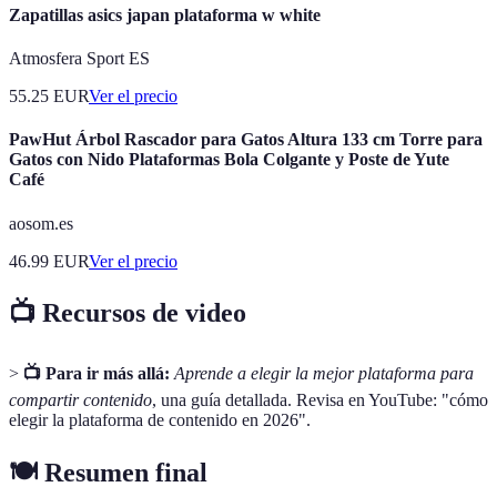
Zapatillas asics japan plataforma w white
Atmosfera Sport ES
55.25
EUR
Ver el precio
PawHut Árbol Rascador para Gatos Altura 133 cm Torre para
Gatos con Nido Plataformas Bola Colgante y Poste de Yute
Café
aosom.es
46.99
EUR
Ver el precio
📺 Recursos de video
>
📺 Para ir más allá:
Aprende a elegir la mejor plataforma para
compartir contenido
, una guía detallada. Revisa en YouTube: "cómo
elegir la plataforma de contenido en 2026".
🍽 Resumen final