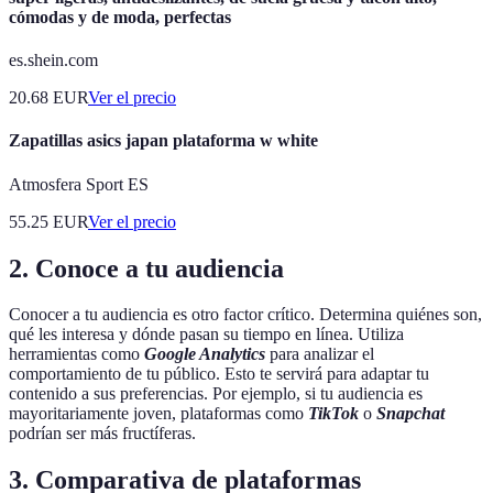
cómodas y de moda, perfectas
es.shein.com
20.68
EUR
Ver el precio
Zapatillas asics japan plataforma w white
Atmosfera Sport ES
55.25
EUR
Ver el precio
2. Conoce a tu audiencia
Conocer a tu audiencia es otro factor crítico. Determina quiénes son,
qué les interesa y dónde pasan su tiempo en línea. Utiliza
herramientas como
Google Analytics
para analizar el
comportamiento de tu público. Esto te servirá para adaptar tu
contenido a sus preferencias. Por ejemplo, si tu audiencia es
mayoritariamente joven, plataformas como
TikTok
o
Snapchat
podrían ser más fructíferas.
3. Comparativa de plataformas