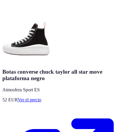
Botas converse chuck taylor all star move
plataforma negro
Atmosfera Sport ES
52
EUR
Ver el precio