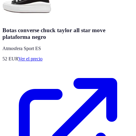
Botas converse chuck taylor all star move
plataforma negro
Atmosfera Sport ES
52
EUR
Ver el precio