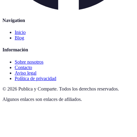
Navigation
Inicio
Blog
Información
Sobre nosotros
Contacto
Aviso legal
Política de privacidad
©
2026
Publica y Comparte
.
Todos los derechos reservados.
Algunos enlaces son enlaces de afiliados.