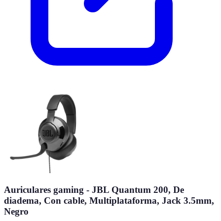
Auriculares gaming - JBL Quantum 200, De
diadema, Con cable, Multiplataforma, Jack 3.5mm,
Negro