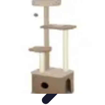
Publica y Comparte
Redes Sociales
Estrategias de Contenido
Creación de
Contenido
Estrategias de contenido
Contenido Digital
Publica y Comparte