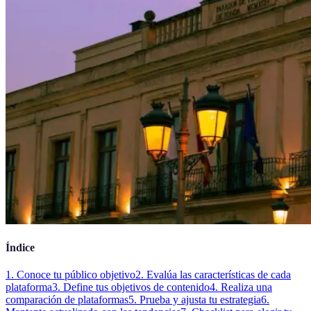
Índice
1. Conoce tu público objetivo
2. Evalúa las características de cada
plataforma
3. Define tus objetivos de contenido
4. Realiza una
comparación de plataformas
5. Prueba y ajusta tu estrategia
6.