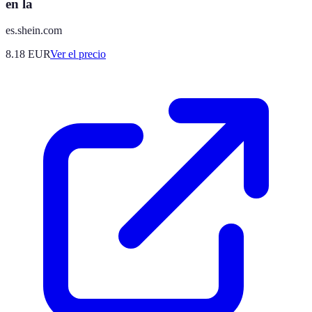
en la
es.shein.com
8.18
EUR
Ver el precio