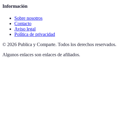
Información
Sobre nosotros
Contacto
Aviso legal
Política de privacidad
©
2026
Publica y Comparte
.
Todos los derechos reservados.
Algunos enlaces son enlaces de afiliados.