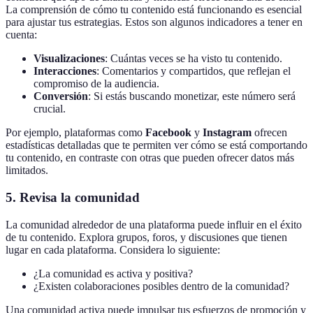
La comprensión de cómo tu contenido está funcionando es esencial
para ajustar tus estrategias. Estos son algunos indicadores a tener en
cuenta:
Visualizaciones
: Cuántas veces se ha visto tu contenido.
Interacciones
: Comentarios y compartidos, que reflejan el
compromiso de la audiencia.
Conversión
: Si estás buscando monetizar, este número será
crucial.
Por ejemplo, plataformas como
Facebook
y
Instagram
ofrecen
estadísticas detalladas que te permiten ver cómo se está comportando
tu contenido, en contraste con otras que pueden ofrecer datos más
limitados.
5. Revisa la comunidad
La comunidad alrededor de una plataforma puede influir en el éxito
de tu contenido. Explora grupos, foros, y discusiones que tienen
lugar en cada plataforma. Considera lo siguiente:
¿La comunidad es activa y positiva?
¿Existen colaboraciones posibles dentro de la comunidad?
Una comunidad activa puede impulsar tus esfuerzos de promoción y