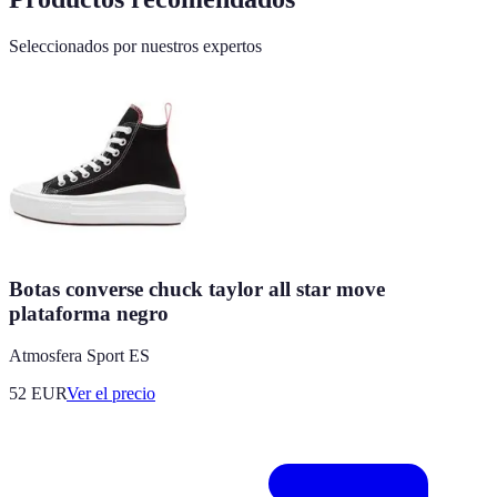
Seleccionados por nuestros expertos
Botas converse chuck taylor all star move
plataforma negro
Atmosfera Sport ES
52
EUR
Ver el precio