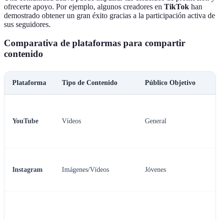
ofrecerte apoyo. Por ejemplo, algunos creadores en
TikTok
han
demostrado obtener un gran éxito gracias a la participación activa de
sus seguidores.
Comparativa de plataformas para compartir
contenido
Plataforma
Tipo de Contenido
Público Objetivo
YouTube
Vídeos
General
Instagram
Imágenes/Vídeos
Jóvenes