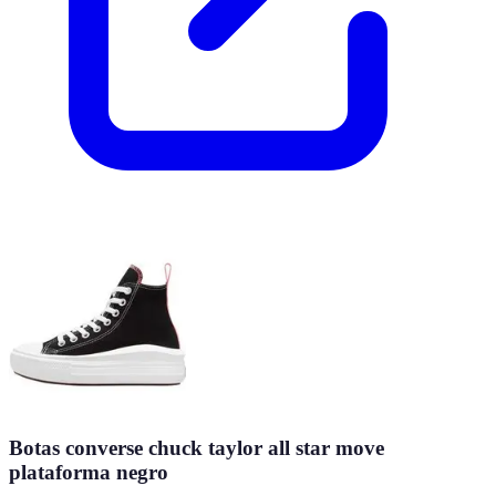
Botas converse chuck taylor all star move
plataforma negro