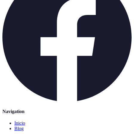
Navigation
Inicio
Blog