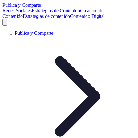
Publica y Comparte
Redes Sociales
Estrategias de Contenido
Creación de
Contenido
Estrategias de contenido
Contenido Digital
Publica y Comparte