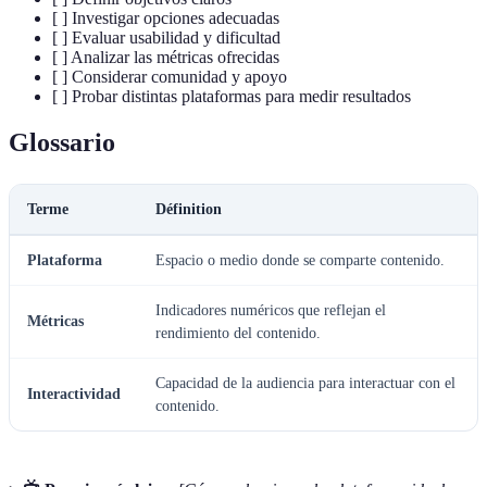
[ ] Investigar opciones adecuadas
[ ] Evaluar usabilidad y dificultad
[ ] Analizar las métricas ofrecidas
[ ] Considerar comunidad y apoyo
[ ] Probar distintas plataformas para medir resultados
Glossario
Terme
Définition
Plataforma
Espacio o medio donde se comparte contenido.
Indicadores numéricos que reflejan el
Métricas
rendimiento del contenido.
Capacidad de la audiencia para interactuar con el
Interactividad
contenido.