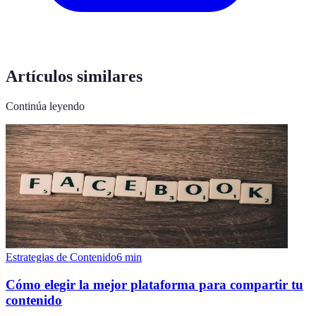
Artículos similares
Continúa leyendo
Estrategias de Contenido
6
min
Cómo elegir la mejor plataforma para compartir tu
contenido