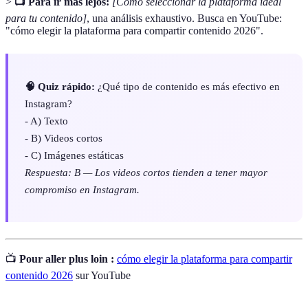
>
📺 Para ir más lejos:
[Cómo seleccionar la plataforma ideal
para tu contenido]
, una análisis exhaustivo. Busca en YouTube:
"cómo elegir la plataforma para compartir contenido 2026".
🧠 Quiz rápido:
¿Qué tipo de contenido es más efectivo en
Instagram?
- A) Texto
- B) Videos cortos
- C) Imágenes estáticas
Respuesta: B — Los videos cortos tienden a tener mayor
compromiso en Instagram.
📺
Pour aller plus loin :
cómo elegir la plataforma para compartir
contenido 2026
sur YouTube