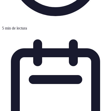
5 min de lectura