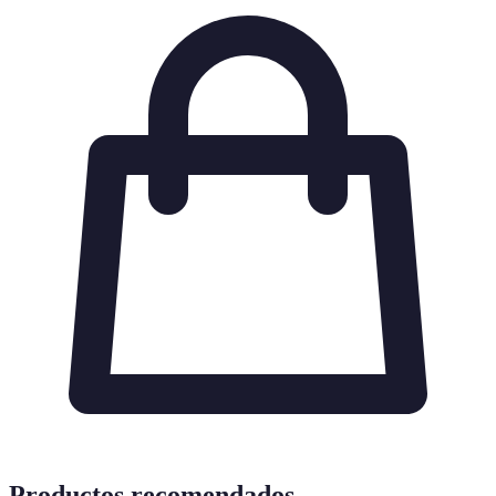
Productos recomendados