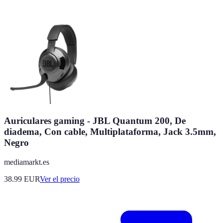
Auriculares gaming - JBL Quantum 200, De
diadema, Con cable, Multiplataforma, Jack 3.5mm,
Negro
mediamarkt.es
38.99
EUR
Ver el precio