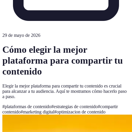
29 de mayo de 2026
Cómo elegir la mejor
plataforma para compartir tu
contenido
Elegir la mejor plataforma para compartir tu contenido es crucial
para alcanzar a tu audiencia. Aquí te mostramos cómo hacerlo paso
a paso.
#
plataformas de contenido
#
estrategias de contenido
#
compartir
contenido
#
marketing digital
#
optimizacion de contenido