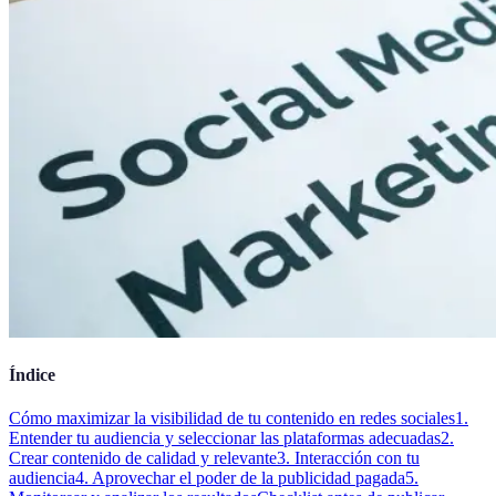
Índice
Cómo maximizar la visibilidad de tu contenido en redes sociales
1.
Entender tu audiencia y seleccionar las plataformas adecuadas
2.
Crear contenido de calidad y relevante
3. Interacción con tu
audiencia
4. Aprovechar el poder de la publicidad pagada
5.