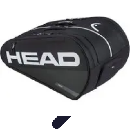
Publica y Comparte
Redes Sociales
Estrategias de Contenido
Creación de
Contenido
Estrategias de contenido
Contenido Digital
Publica y Comparte