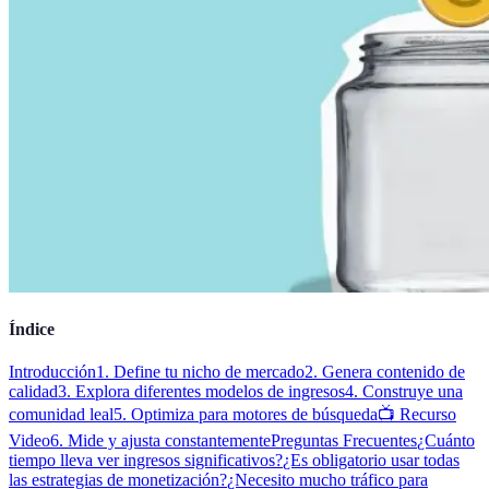
Índice
Introducción
1. Define tu nicho de mercado
2. Genera contenido de
calidad
3. Explora diferentes modelos de ingresos
4. Construye una
comunidad leal
5. Optimiza para motores de búsqueda
📺 Recurso
Video
6. Mide y ajusta constantemente
Preguntas Frecuentes
¿Cuánto
tiempo lleva ver ingresos significativos?
¿Es obligatorio usar todas
las estrategias de monetización?
¿Necesito mucho tráfico para