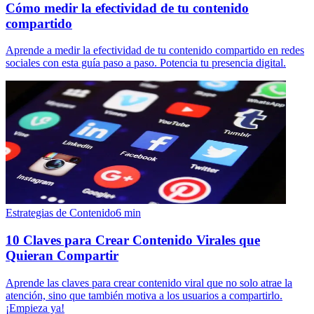
Cómo medir la efectividad de tu contenido
compartido
Aprende a medir la efectividad de tu contenido compartido en redes
sociales con esta guía paso a paso. Potencia tu presencia digital.
Estrategias de Contenido
6
min
10 Claves para Crear Contenido Virales que
Quieran Compartir
Aprende las claves para crear contenido viral que no solo atrae la
atención, sino que también motiva a los usuarios a compartirlo.
¡Empieza ya!