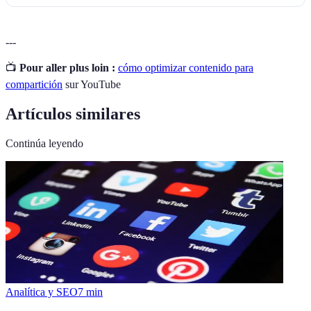
---
📺
Pour aller plus loin :
cómo optimizar contenido para
compartición
sur YouTube
Artículos similares
Continúa leyendo
Analítica y SEO
7
min