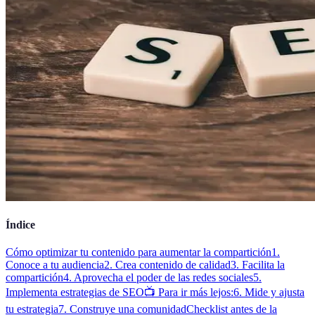
Índice
Cómo optimizar tu contenido para aumentar la compartición
1.
Conoce a tu audiencia
2. Crea contenido de calidad
3. Facilita la
compartición
4. Aprovecha el poder de las redes sociales
5.
Implementa estrategias de SEO
📺 Para ir más lejos:
6. Mide y ajusta
tu estrategia
7. Construye una comunidad
Checklist antes de la