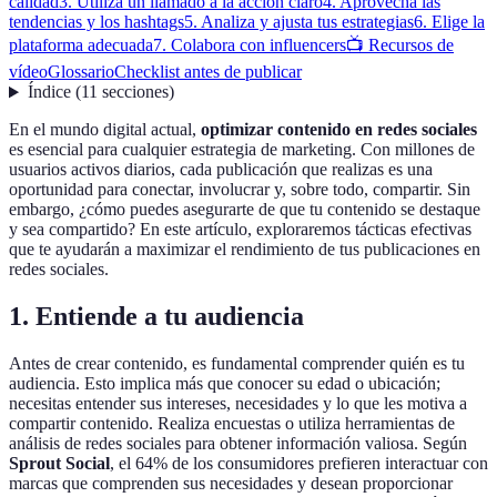
calidad
3. Utiliza un llamado a la acción claro
4. Aprovecha las
tendencias y los hashtags
5. Analiza y ajusta tus estrategias
6. Elige la
plataforma adecuada
7. Colabora con influencers
📺 Recursos de
vídeo
Glossario
Checklist antes de publicar
Índice
(
11
secciones
)
En el mundo digital actual,
optimizar contenido en redes sociales
es esencial para cualquier estrategia de marketing. Con millones de
usuarios activos diarios, cada publicación que realizas es una
oportunidad para conectar, involucrar y, sobre todo, compartir. Sin
embargo, ¿cómo puedes asegurarte de que tu contenido se destaque
y sea compartido? En este artículo, exploraremos tácticas efectivas
que te ayudarán a maximizar el rendimiento de tus publicaciones en
redes sociales.
1. Entiende a tu audiencia
Antes de crear contenido, es fundamental comprender quién es tu
audiencia. Esto implica más que conocer su edad o ubicación;
necesitas entender sus intereses, necesidades y lo que les motiva a
compartir contenido. Realiza encuestas o utiliza herramientas de
análisis de redes sociales para obtener información valiosa. Según
Sprout Social
, el 64% de los consumidores prefieren interactuar con
marcas que comprenden sus necesidades y desean proporcionar