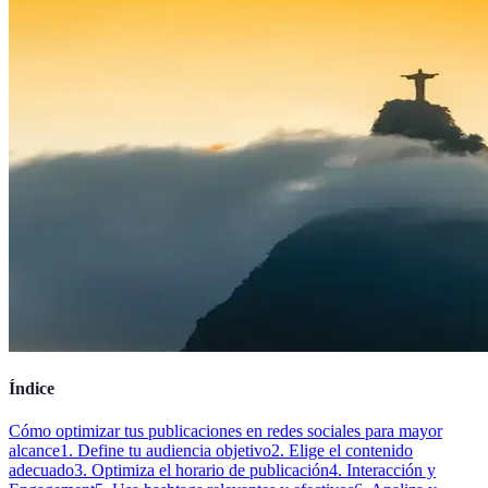
Índice
Cómo optimizar tus publicaciones en redes sociales para mayor
alcance
1. Define tu audiencia objetivo
2. Elige el contenido
adecuado
3. Optimiza el horario de publicación
4. Interacción y