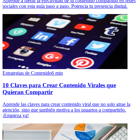
Aprende a medir la efectividad de tu contenido compartido en redes
sociales con esta guía paso a paso. Potencia tu presencia digital.
Estrategias de Contenido
6
min
10 Claves para Crear Contenido Virales que
Quieran Compartir
Aprende las claves para crear contenido viral que no solo atrae la
atención, sino que también motiva a los usuarios a compartirlo.
¡Empieza ya!