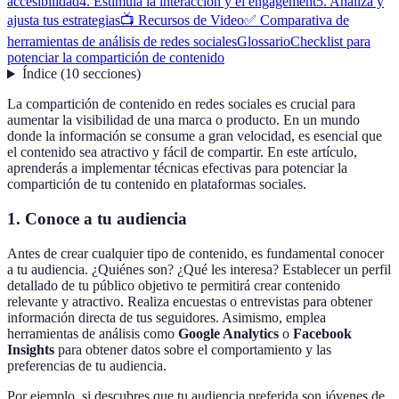
accesibilidad
4. Estimula la interacción y el engagement
5. Analiza y
ajusta tus estrategias
📺 Recursos de Video
✅ Comparativa de
herramientas de análisis de redes sociales
Glossario
Checklist para
potenciar la compartición de contenido
Índice
(
10
secciones
)
La compartición de contenido en redes sociales es crucial para
aumentar la visibilidad de una marca o producto. En un mundo
donde la información se consume a gran velocidad, es esencial que
el contenido sea atractivo y fácil de compartir. En este artículo,
aprenderás a implementar técnicas efectivas para potenciar la
compartición de tu contenido en plataformas sociales.
1. Conoce a tu audiencia
Antes de crear cualquier tipo de contenido, es fundamental conocer
a tu audiencia. ¿Quiénes son? ¿Qué les interesa? Establecer un perfil
detallado de tu público objetivo te permitirá crear contenido
relevante y atractivo. Realiza encuestas o entrevistas para obtener
información directa de tus seguidores. Asimismo, emplea
herramientas de análisis como
Google Analytics
o
Facebook
Insights
para obtener datos sobre el comportamiento y las
preferencias de tu audiencia.
Por ejemplo, si descubres que tu audiencia preferida son jóvenes de