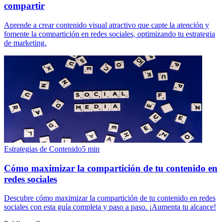
compartir
Aprende a crear contenido visual atractivo que capte la atención y
fomente la compartición en redes sociales, optimizando tu estrategia
de marketing.
Estrategias de Contenido
5
min
Cómo maximizar la compartición de tu contenido en
redes sociales
Descubre cómo maximizar la compartición de tu contenido en redes
sociales con esta guía completa y paso a paso. ¡Aumenta tu alcance!