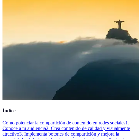
Índice
Cómo potenciar la compartición de contenido en redes sociales
1.
Conoce a tu audiencia
2. Crea contenido de calidad y visualmente
atractivo
3. Implementa botones de compartición y mejora la