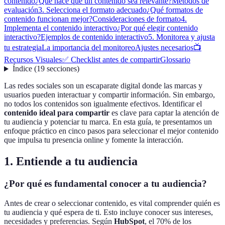
contenido
¿Qué hace que un contenido sea relevante?
Métodos de
evaluación
3. Selecciona el formato adecuado
¿Qué formatos de
contenido funcionan mejor?
Consideraciones de formato
4.
Implementa el contenido interactivo
¿Por qué elegir contenido
interactivo?
Ejemplos de contenido interactivo
5. Monitorea y ajusta
tu estrategia
La importancia del monitoreo
Ajustes necesarios
📺
Recursos Visuales
✅ Checklist antes de compartir
Glossario
Índice
(
19
secciones
)
Las redes sociales son un escaparate digital donde las marcas y
usuarios pueden interactuar y compartir información. Sin embargo,
no todos los contenidos son igualmente efectivos. Identificar el
contenido ideal para compartir
es clave para captar la atención de
tu audiencia y potenciar tu marca. En esta guía, te presentamos un
enfoque práctico en cinco pasos para seleccionar el mejor contenido
que impulsa tu presencia online y fomente la interacción.
1. Entiende a tu audiencia
¿Por qué es fundamental conocer a tu audiencia?
Antes de crear o seleccionar contenido, es vital comprender quién es
tu audiencia y qué espera de ti. Esto incluye conocer sus intereses,
necesidades y preferencias. Según
HubSpot
, el 70% de los