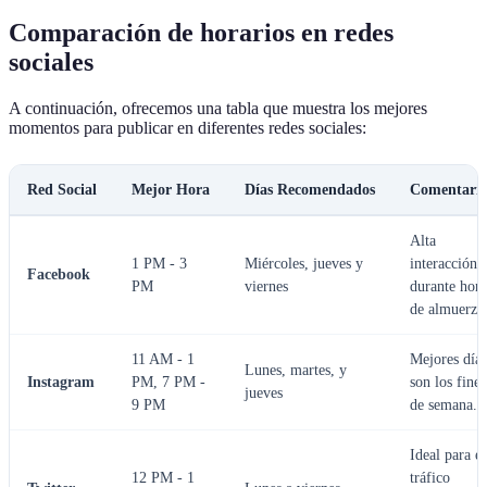
Comparación de horarios en redes
sociales
A continuación, ofrecemos una tabla que muestra los mejores
momentos para publicar en diferentes redes sociales:
Red Social
Mejor Hora
Días Recomendados
Comentario
Alta
1 PM - 3
Miércoles, jueves y
interacción
Facebook
PM
viernes
durante hora
de almuerzo
11 AM - 1
Mejores días
Lunes, martes, y
Instagram
PM, 7 PM -
son los fines
jueves
9 PM
de semana.
Ideal para el
12 PM - 1
tráfico