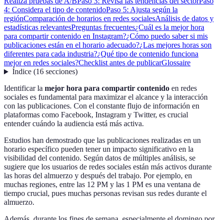
Realiza pruebas de A/B
Paso 3: Revisa las tendencias del sector
Paso
4: Considera el tipo de contenido
Paso 5: Ajusta según la
región
Comparación de horarios en redes sociales
Análisis de datos y
estadísticas relevantes
Preguntas frecuentes
¿Cuál es la mejor hora
para compartir contenido en Instagram?
¿Cómo puedo saber si mis
publicaciones están en el horario adecuado?
¿Las mejores horas son
diferentes para cada industria?
¿Qué tipo de contenido funciona
mejor en redes sociales?
Checklist antes de publicar
Glossaire
Índice
(
16
secciones
)
Identificar la
mejor hora para compartir contenido
en redes
sociales es fundamental para maximizar el alcance y la interacción
con las publicaciones. Con el constante flujo de información en
plataformas como Facebook, Instagram y Twitter, es crucial
entender cuándo la audiencia está más activa.
Estudios han demostrado que las publicaciones realizadas en un
horario específico pueden tener un impacto significativo en la
visibilidad del contenido. Según datos de múltiples análisis, se
sugiere que los usuarios de redes sociales están más activos durante
las horas del almuerzo y después del trabajo. Por ejemplo, en
muchas regiones, entre las 12 PM y las 1 PM es una ventana de
tiempo crucial, pues muchas personas revisan sus redes durante el
almuerzo.
Además, durante los fines de semana, especialmente el domingo por