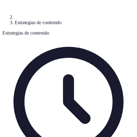
Estrategias de contenido
Estrategias de contenido