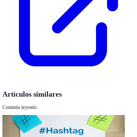
Artículos similares
Continúa leyendo