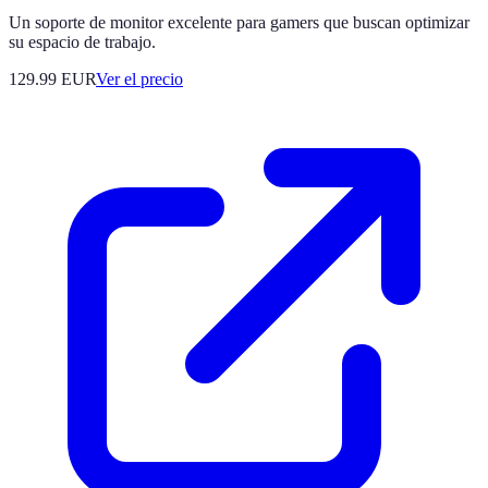
Un soporte de monitor excelente para gamers que buscan optimizar
su espacio de trabajo.
129.99
EUR
Ver el precio