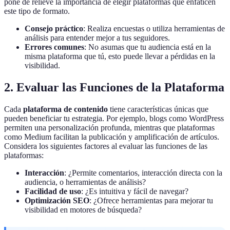
pone de relieve la importancia de elegir plataformas que enfaticen
este tipo de formato.
Consejo práctico
: Realiza encuestas o utiliza herramientas de
análisis para entender mejor a tus seguidores.
Errores comunes
: No asumas que tu audiencia está en la
misma plataforma que tú, esto puede llevar a pérdidas en la
visibilidad.
2. Evaluar las Funciones de la Plataforma
Cada
plataforma de contenido
tiene características únicas que
pueden beneficiar tu estrategia. Por ejemplo, blogs como WordPress
permiten una personalización profunda, mientras que plataformas
como Medium facilitan la publicación y amplificación de artículos.
Considera los siguientes factores al evaluar las funciones de las
plataformas:
Interacción
: ¿Permite comentarios, interacción directa con la
audiencia, o herramientas de análisis?
Facilidad de uso
: ¿Es intuitiva y fácil de navegar?
Optimización SEO
: ¿Ofrece herramientas para mejorar tu
visibilidad en motores de búsqueda?