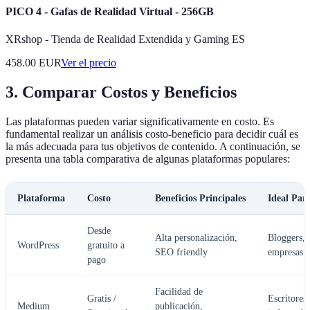
PICO 4 - Gafas de Realidad Virtual - 256GB
XRshop - Tienda de Realidad Extendida y Gaming ES
458.00
EUR
Ver el precio
3. Comparar Costos y Beneficios
Las plataformas pueden variar significativamente en costo. Es
fundamental realizar un análisis costo-beneficio para decidir cuál es
la más adecuada para tus objetivos de contenido. A continuación, se
presenta una tabla comparativa de algunas plataformas populares:
Plataforma
Costo
Beneficios Principales
Ideal Par
Desde
Alta personalización,
Bloggers,
WordPress
gratuito a
SEO friendly
empresas
pago
Facilidad de
Gratis /
Escritores
Medium
publicación,