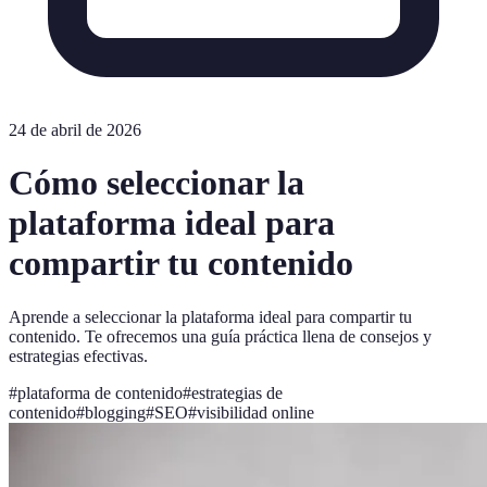
24 de abril de 2026
Cómo seleccionar la
plataforma ideal para
compartir tu contenido
Aprende a seleccionar la plataforma ideal para compartir tu
contenido. Te ofrecemos una guía práctica llena de consejos y
estrategias efectivas.
#
plataforma de contenido
#
estrategias de
contenido
#
blogging
#
SEO
#
visibilidad online