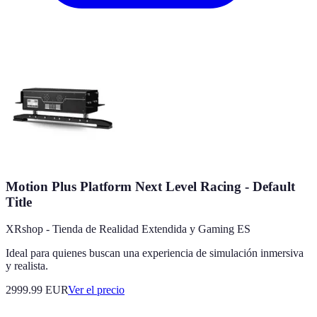
Motion Plus Platform Next Level Racing - Default
Title
XRshop - Tienda de Realidad Extendida y Gaming ES
Ideal para quienes buscan una experiencia de simulación inmersiva
y realista.
2999.99
EUR
Ver el precio