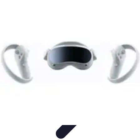
Publica y Comparte
Redes Sociales
Estrategias de Contenido
Creación de
Contenido
Estrategias de contenido
Contenido Digital
Publica y Comparte