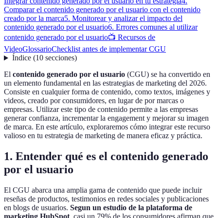
Integrar contenido generado por el usuario en tu estrategia
4.
Comparar el contenido generado por el usuario con el contenido
creado por la marca
5. Monitorear y analizar el impacto del
contenido generado por el usuario
6. Errores comunes al utilizar
contenido generado por el usuario
📺 Recursos de
Video
Glossario
Checklist antes de implementar CGU
Índice
(
10
secciones
)
El
contenido generado por el usuario
(CGU) se ha convertido en
un elemento fundamental en las estrategias de marketing del 2026.
Consiste en cualquier forma de contenido, como textos, imágenes y
videos, creado por consumidores, en lugar de por marcas o
empresas. Utilizar este tipo de contenido permite a las empresas
generar confianza, incrementar la engagement y mejorar su imagen
de marca. En este artículo, exploraremos cómo integrar este recurso
valioso en tu estrategia de marketing de manera eficaz y práctica.
1. Entender qué es el contenido generado
por el usuario
El CGU abarca una amplia gama de contenido que puede incluir
reseñas de productos, testimonios en redes sociales y publicaciones
en blogs de usuarios.
Segun un estudio de la plataforma de
marketing HubSpot
, casi un 79% de los consumidores afirman que