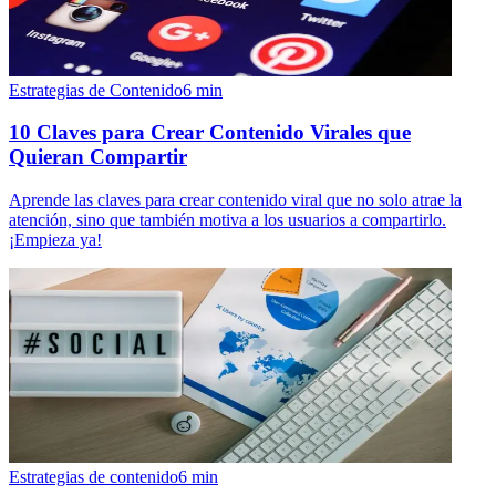
Estrategias de Contenido
6
min
10 Claves para Crear Contenido Virales que
Quieran Compartir
Aprende las claves para crear contenido viral que no solo atrae la
atención, sino que también motiva a los usuarios a compartirlo.
¡Empieza ya!
Estrategias de contenido
6
min