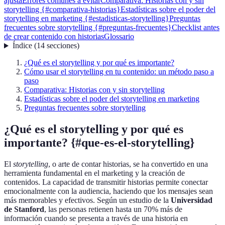
ajusta
Errores comunes a evitar
Comparativa: Historias con y sin
storytelling {#comparativa-historias}
Estadísticas sobre el poder del
storytelling en marketing {#estadisticas-storytelling}
Preguntas
frecuentes sobre storytelling {#preguntas-frecuentes}
Checklist antes
de crear contenido con historias
Glossario
Índice
(
14
secciones
)
¿Qué es el storytelling y por qué es importante?
Cómo usar el storytelling en tu contenido: un método paso a
paso
Comparativa: Historias con y sin storytelling
Estadísticas sobre el poder del storytelling en marketing
Preguntas frecuentes sobre storytelling
¿Qué es el storytelling y por qué es
importante? {#que-es-el-storytelling}
El
storytelling
, o arte de contar historias, se ha convertido en una
herramienta fundamental en el marketing y la creación de
contenidos. La capacidad de transmitir historias permite conectar
emocionalmente con la audiencia, haciendo que los mensajes sean
más memorables y efectivos. Según un estudio de la
Universidad
de Stanford
, las personas retienen hasta un 70% más de
información cuando se presenta a través de una historia en