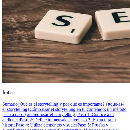
Índice
Sumario
¿Qué es el storytelling y por qué es importante? {#que-es-
el-storytelling}
Cómo usar el storytelling en tu contenido: un método
paso a paso {#como-usar-el-storytelling}
Paso 1: Conoce a tu
audiencia
Paso 2: Define tu mensaje clave
Paso 3: Estructura tu
historia
Paso 4: Utiliza elementos visuales
Paso 5: Prueba y