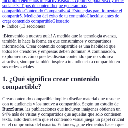
Incorpora elementos interactivos
Paso 5: Optimiza para SEO y redes
sociales
3. Tipos de contenido que generan más
compartidos
Contenido Comparativo
4. Estrategias para fomentar el
compartir
5. Medición del éxito de tu contenido
Checklist antes de
crear contenido compartible
Glossario
Índice
(
13
secciones
)
¡Bienvenido a nuestra guía! A medida que la tecnología avanza,
también lo hace la forma en que consumimos y compartimos
información. Crear contenido compartible es una habilidad que
todos los creadores y empresas deben dominar. A continuación,
exploraremos cómo puedes diseñar contenido que no solo sea
atractivo, sino que también inspire a tu audiencia a compartirlo en
sus redes sociales.
1. ¿Qué significa crear contenido
compartible?
Crear contenido compartible implica diseñar material que resuene
con tu audiencia y los motive a compartirlo. Según un estudio de
BuzzSumo
, las publicaciones que incluyen imágenes obtienen un
94% más de visitas y compartidos que aquellas que solo contienen
texto. Esto demuestra que el contenido visual juega un papel crucial
en el compromiso del usuario. Entonces, ¿qué elementos hacen que