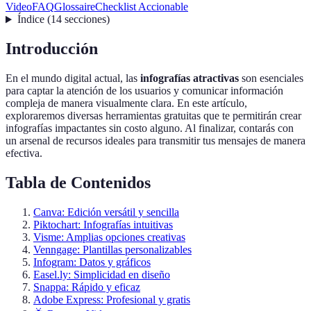
Video
FAQ
Glossaire
Checklist Accionable
Índice
(
14
secciones
)
Introducción
En el mundo digital actual, las
infografías atractivas
son esenciales
para captar la atención de los usuarios y comunicar información
compleja de manera visualmente clara. En este artículo,
exploraremos diversas herramientas gratuitas que te permitirán crear
infografías impactantes sin costo alguno. Al finalizar, contarás con
un arsenal de recursos ideales para transmitir tus mensajes de manera
efectiva.
Tabla de Contenidos
Canva: Edición versátil y sencilla
Piktochart: Infografías intuitivas
Visme: Amplias opciones creativas
Venngage: Plantillas personalizables
Infogram: Datos y gráficos
Easel.ly: Simplicidad en diseño
Snappa: Rápido y eficaz
Adobe Express: Profesional y gratis