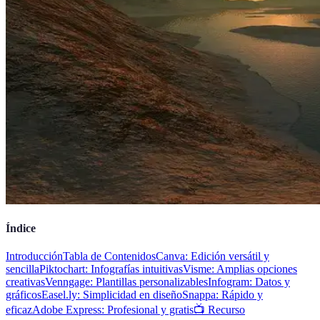
Índice
Introducción
Tabla de Contenidos
Canva: Edición versátil y
sencilla
Piktochart: Infografías intuitivas
Visme: Amplias opciones
creativas
Venngage: Plantillas personalizables
Infogram: Datos y
gráficos
Easel.ly: Simplicidad en diseño
Snappa: Rápido y
eficaz
Adobe Express: Profesional y gratis
📺 Recurso